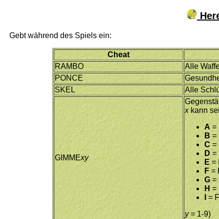
Here
Gebt während des Spiels ein:
Cheat
RAMBO
Alle Waff
PONCE
Gesundhei
SKEL
Alle Schl
Gegenstä
x
kann sei
A
= 
B
= 
C
= 
D
= 
GIMME
xy
E
= 
F
= 
G
= 
H
= 
I
= F
y
= 1-9)