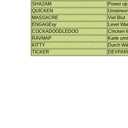
SHAZAM
Power up
QUICKEN
Unverwu
MASSACRE
Viel Blut
ENGAGE
xy
Level War
COCKADOODLEDOO
Chicken 
RAVMAP
Karte ums
KITTY
Durch Wä
TICKER
DEVPAR