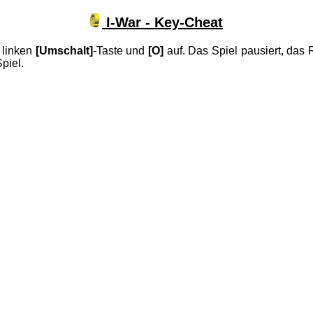
I-War - Key-Cheat
 linken
[Umschalt]
-Taste und
[O]
auf. Das Spiel pausiert, das 
Spiel.