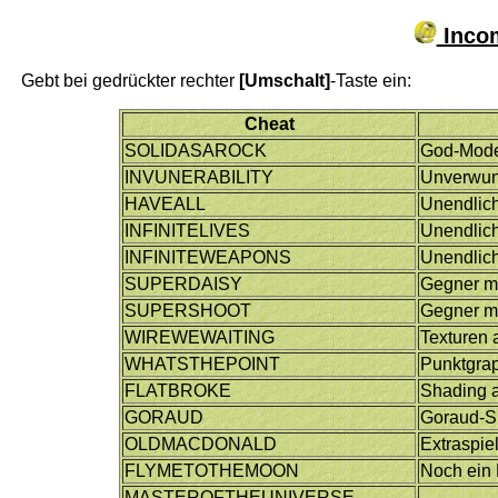
Incom
Gebt bei gedrückter rechter
[Umschalt]
-Taste ein:
Cheat
SOLIDASAROCK
God-Mod
INVUNERABILITY
Unverwun
HAVEALL
Unendlich
INFINITELIVES
Unendlic
INFINITEWEAPONS
Unendlic
SUPERDAISY
Gegner mi
SUPERSHOOT
Gegner mi
WIREWEWAITING
Texturen 
WHATSTHEPOINT
Punktgraphi
FLATBROKE
Shading 
GORAUD
Goraud-S
OLDMACDONALD
Extraspie
FLYMETOTHEMOON
Noch ein 
MASTEROFTHEUNIVERSE