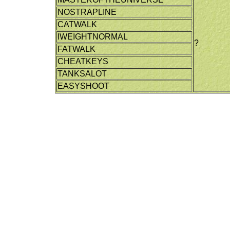
NOSTRAPLINE
CATWALK
IWEIGHTNORMAL
?
FATWALK
CHEATKEYS
TANKSALOT
EASYSHOOT