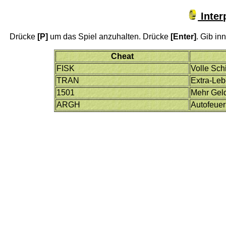
Inter
Drücke
[P]
um das Spiel anzuhalten. Drücke
[Enter]
. Gib i
Cheat
FISK
Volle Sch
TRAN
Extra-Le
1501
Mehr Geld
ARGH
Autofeuer