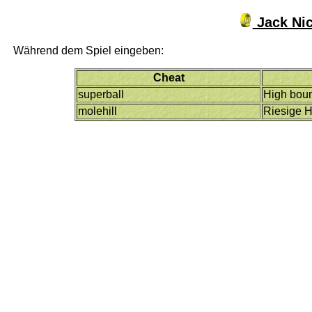
Jack Nic
Während dem Spiel eingeben:
Cheat
superball
High bou
molehill
Riesige 