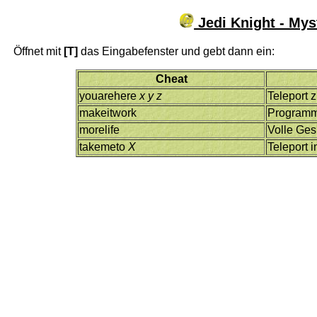
Jedi Knight - Myst
Öffnet mit
[T]
das Eingabefenster und gebt dann ein:
Cheat
youarehere
x y z
Teleport 
makeitwork
Program
morelife
Volle Ges
takemeto
X
Teleport 