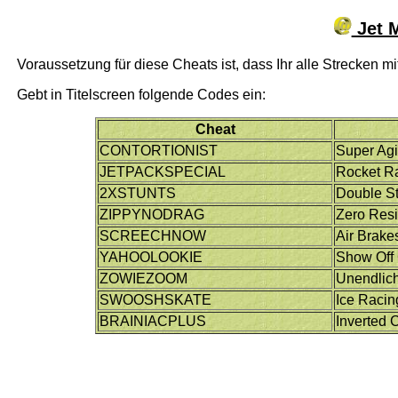
Jet M
Voraussetzung für diese Cheats ist, dass Ihr alle Strecken m
Gebt in Titelscreen folgende Codes ein:
Cheat
CONTORTIONIST
Super Agil
JETPACKSPECIAL
Rocket R
2XSTUNTS
Double St
ZIPPYNODRAG
Zero Res
SCREECHNOW
Air Brake
YAHOOLOOKIE
Show Off
ZOWIEZOOM
Unendlic
SWOOSHSKATE
Ice Racin
BRAINIACPLUS
Inverted