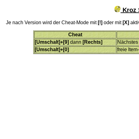
Kroz 
Je nach Version wird der Cheat-Mode mit
[!]
oder mit
[X]
akti
Cheat
[Umschalt]+[9]
dann
[Rechts]
Nächstes
[Umschalt]+[0]
freie Ite