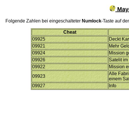
Mayd
Folgende Zahlen bei eingeschalteter
Numlock
-Taste auf d
Cheat
09925
Deckt Kar
09921
Mehr Gel
09924
Mission 
09926
Satelit im
09922
Mission e
Alle Fabr
09923
einem Sat
09927
Info