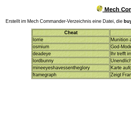
Mech Com
Erstellt im Mech Commander-Verzeichnis eine Datei, die
bu
Cheat
lorrie
Munition 
osmium
God-Mod
deadeye
Ihr trefft 
lordbunny
Unendlich 
mineeyeshavessentheglory
Karte auf
framegraph
Zeigt Fra