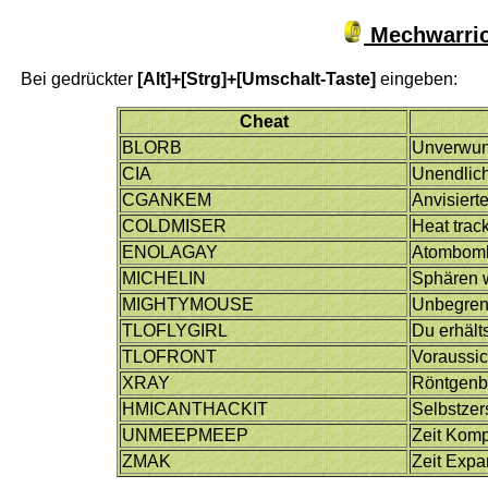
Mechwarrior
Bei gedrückter
[Alt]+[Strg]+[Umschalt-Taste]
eingeben:
Cheat
BLORB
Unverwu
CIA
Unendlic
CGANKEM
Anvisierte
COLDMISER
Heat trac
ENOLAGAY
Atombom
MICHELIN
Sphären w
MIGHTYMOUSE
Unbegren
TLOFLYGIRL
Du erhält
TLOFRONT
Voraussic
XRAY
Röntgenbl
HMICANTHACKIT
Selbstzer
UNMEEPMEEP
Zeit Kom
ZMAK
Zeit Exp