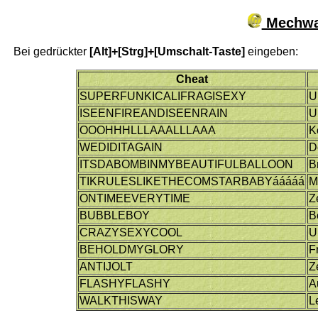
Mechwar
Bei gedrückter
[Alt]+[Strg]+[Umschalt-Taste]
eingeben:
Cheat
SUPERFUNKICALIFRAGISEXY
U
ISEENFIREANDISEENRAIN
U
OOOHHHLLLAAALLLAAA
K
WEDIDITAGAIN
D
ITSDABOMBINMYBEAUTIFULBALLOON
B
TIKRULESLIKETHECOMSTARBABYááááá
M
ONTIMEEVERYTIME
Z
BUBBLEBOY
B
CRAZYSEXYCOOL
U
BEHOLDMYGLORY
F
ANTIJOLT
Z
FLASHYFLASHY
A
WALKTHISWAY
L