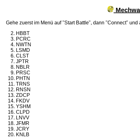
Mechwarr
Gehe zuerst im Menü auf "Start Battle", dann "Connect" un
HBBT
PCRC
NWTN
LSMD
CLST
JPTR
NBLR
PRSC
PHTN
TRNS
RNSN
ZDCP
FKDV
YSHM
CLPD
LNVV
JFMR
JCRY
KNLB