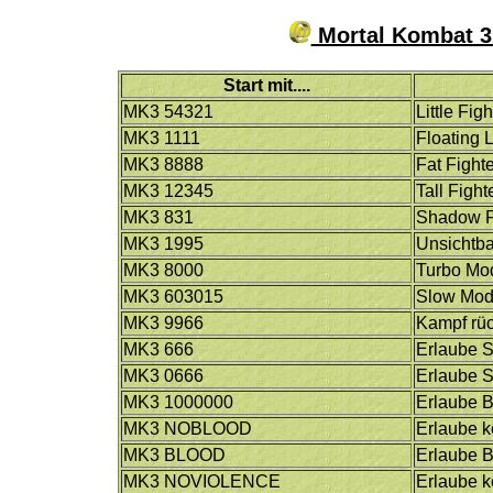
Mortal Kombat 3
Start mit....
MK3 54321
Little Fig
MK3 1111
Floating L
MK3 8888
Fat Fight
MK3 12345
Tall Fight
MK3 831
Shadow F
MK3 1995
Unsichtba
MK3 8000
Turbo Mo
MK3 603015
Slow Mo
MK3 9966
Kampf rü
MK3 666
Erlaube 
MK3 0666
Erlaube 
MK3 1000000
Erlaube 
MK3 NOBLOOD
Erlaube k
MK3 BLOOD
Erlaube B
MK3 NOVIOLENCE
Erlaube k