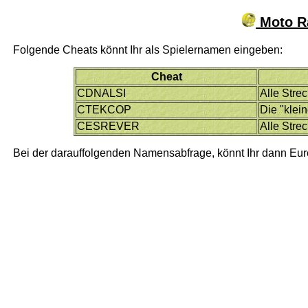
Moto Ra
Folgende Cheats könnt Ihr als Spielernamen eingeben:
Cheat
CDNALSI
Alle Stre
CTEKCOP
Die "klei
CESREVER
Alle Stre
Bei der darauffolgenden Namensabfrage, könnt Ihr dann Eu