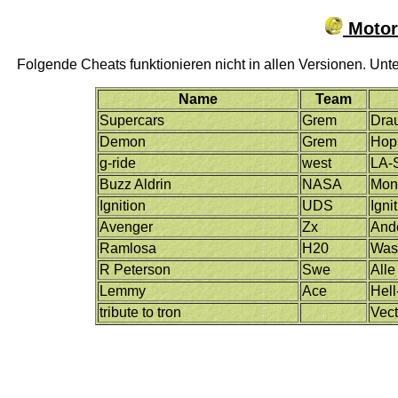
Motor
Folgende Cheats funktionieren nicht in allen Versionen. Unt
Name
Team
Supercars
Grem
Drau
Demon
Grem
Hop
g-ride
west
LA-
Buzz Aldrin
NASA
Mond
Ignition
UDS
Igni
Avenger
Zx
And
Ramlosa
H20
Was
R Peterson
Swe
Alle
Lemmy
Ace
Hel
tribute to tron
Vect