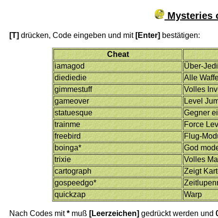
Mysteries o
[T]
drücken, Code eingeben und mit
[Enter]
bestätigen:
Cheat
iamagod
Über-Jed
diediedie
Alle Waff
gimmestuff
Volles In
gameover
Level Ju
statuesque
Gegner ei
trainme
Force Lev
freebird
Flug-Mod
boinga*
God mod
trixie
Volles M
cartograph
Zeigt Kar
gospeedgo*
Zeitlupe
quickzap
Warp
Nach Codes mit
*
muß
[Leerzeichen]
gedrückt werden und