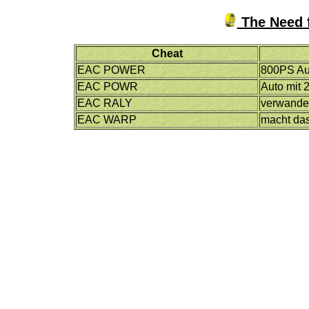
The Need f
Cheat
EAC POWER
800PS Au
EAC POWR
Auto mit
EAC RALY
verwandel
EAC WARP
macht das