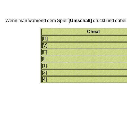
Wenn man während dem Spiel
[Umschalt]
drückt und dabe
Cheat
[H]
[V]
[F]
[I]
[1]
[2]
[4]