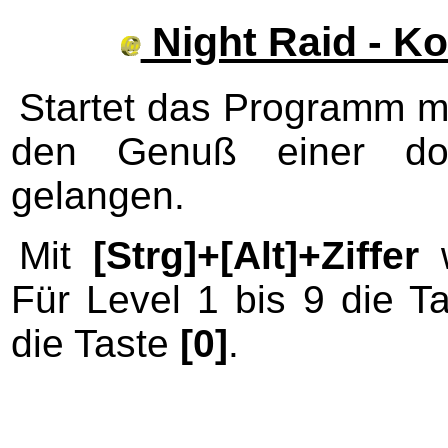
Night Raid - K
Startet das Programm 
den Genuß einer do
gelangen.
Mit
[Strg]+[Alt]+Ziffer
w
Für Level 1 bis 9 die T
die Taste
[0]
.