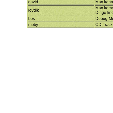
david
Man kann
Man kommt
lovdik
Dinge fin
bes
Debug-M
moby
CD-Track