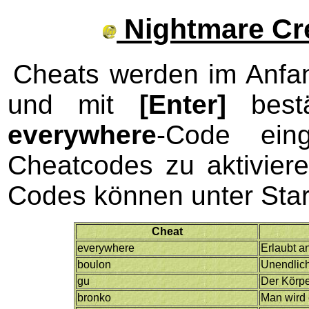
Nightmare Cre
Cheats werden im Anf
und mit
[Enter]
bestä
everywhere
-Code ein
Cheatcodes zu aktivier
Codes können unter Star
Cheat
everywhere
Erlaubt a
boulon
Unendlic
gu
Der Körpe
bronko
Man wird 