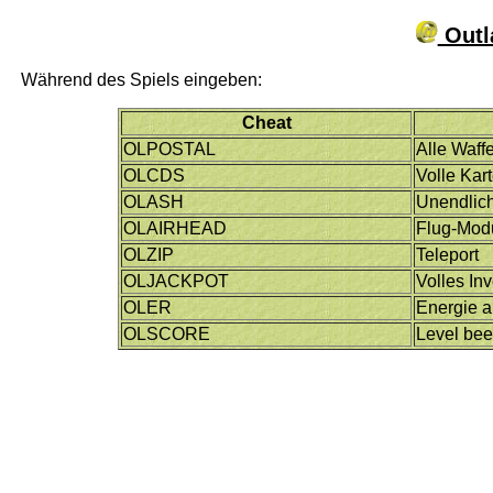
Outl
Während des Spiels eingeben:
Cheat
OLPOSTAL
Alle Waff
OLCDS
Volle Kar
OLASH
Unendlich
OLAIRHEAD
Flug-Mod
OLZIP
Teleport
OLJACKPOT
Volles In
OLER
Energie a
OLSCORE
Level be