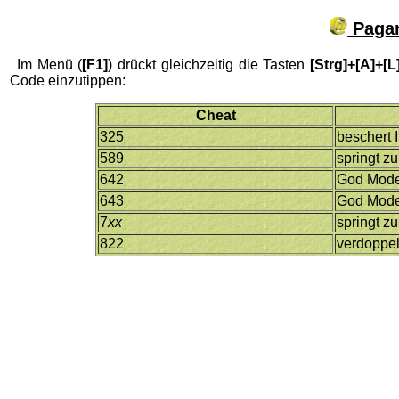
Pagan
Im Menü (
[F1]
) drückt gleichzeitig die Tasten
[Strg]+[A]+[L
Code einzutippen:
Cheat
325
beschert 
589
springt z
642
God Mode
643
God Mode
7
xx
springt zu
822
verdoppel