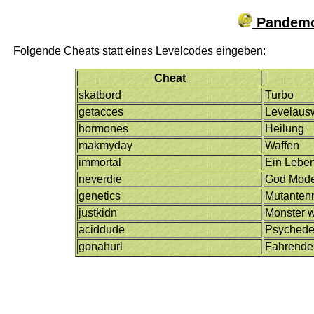
Pandemo
Folgende Cheats statt eines Levelcodes eingeben:
Cheat
skatbord
Turbo
getacces
Levelaus
hormones
Heilung
makmyday
Waffen
immortal
Ein Lebe
neverdie
God Mod
genetics
Mutante
justkidn
Monster w
aciddude
Psychedel
gonahurl
Fahrende