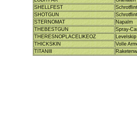
SHELLFEST
Schrotfli
SHOTGUN
Schrotfli
STERNOMAT
Napalm
THEBESTGUN
Spray-Ca
THERESNOPLACELIKEOZ
Levelskip
THICKSKIN
Volle Arm
TITANIII
Raketenw