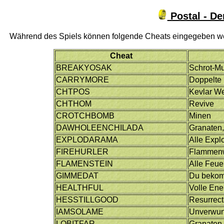
Postal - De
Während des Spiels können folgende Cheats eingegeben w
Cheat
BREAKYOSAK
Schrot-Mu
CARRYMORE
Doppelte 
CHTPOS
Kevlar We
CHTHOM
Revive
CROTCHBOMB
Minen
DAWHOLEENCHILADA
Granaten,
EXPLODARAMA
Alle Expl
FIREHURLER
Flammenw
FLAMENSTEIN
Alle Feue
GIMMEDAT
Du bekom
HEALTHFUL
Volle Ene
HESSTILLGOOD
Resurrect
IAMSOLAME
Unverwun
LOBITFAR
Granaten 