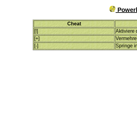
Powerh
Cheat
[!]
Aktiviere
[+]
Vermehre
[-]
Springe i