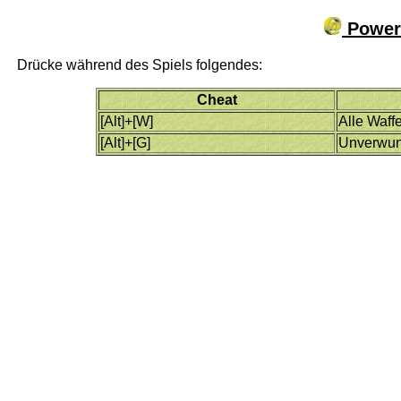
Powers
Drücke während des Spiels folgendes:
Cheat
[Alt]+[W]
Alle Waff
[Alt]+[G]
Unverwu