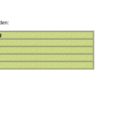
den:
g