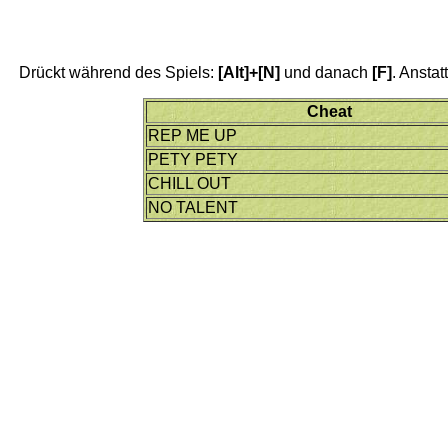
Drückt während des Spiels:
[Alt]+[N]
und danach
[F]
. Ansta
Cheat
REP ME UP
PETY PETY
CHILL OUT
NO TALENT