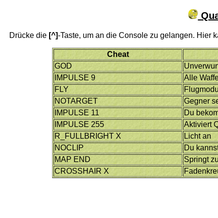
Qua
Drücke die
[^]
-Taste, um an die Console zu gelangen. Hier 
Cheat
GOD
Unverwund
IMPULSE 9
Alle Waff
FLY
Flugmodu
NOTARGET
Gegner se
IMPULSE 11
Du bekomm
IMPULSE 255
Aktivier
R_FULLBRIGHT X
Licht an
NOCLIP
Du kanns
MAP END
Springt 
CROSSHAIR X
Fadenkre