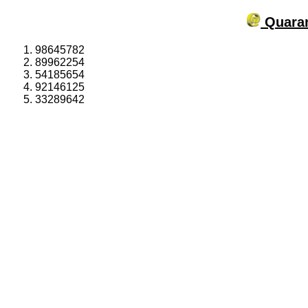
Quaran
98645782
89962254
54185654
92146125
33289642