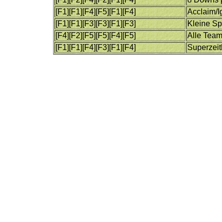
[F1][F1][F4][F5][F1][F4]
Acclaim/I
[F1][F1][F3][F3][F1][F3]
Kleine Sp
[F4][F2][F5][F5][F4][F5]
Alle Team
[F1][F1][F4][F3][F1][F4]
Superzeit