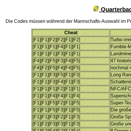
Quarterbac
Die Codes müssen während der Mannschafts-Auswahl im P
Cheat
[F1][F1][F2][F2][F1][F2]
Turbo im
[F1][F1][F1][F4][F1][F1]
Fumble-
[F1][F1][F1][F3][F1][F1]
Landmin
[F4][F2][F5][F3][F4][F5]
47 histor
[F4][F2][F5][F4][F4][F5]
nochmal 4
[F1][F1][F3][F5][F1][F3]
Long Rang
[F1][F1][F3][F4][F1][F3]
Schattens
[F1][F1][F1][F2][F1][F1]
NFC/AFC 
[F1][F1][F4][F4][F1][F4]
Superschn
[F1][F1][F5][F2][F1][F5]
Super-Te
[F1][F1][F5][F3][F1][F5]
Die groß
[F1][F1][F3][F2][F1][F3]
Große Spi
[F1][F2][F3][F3][F1][F3]
Große un
[F1][F2][F4][F2][F1][F4]
8 Downs p