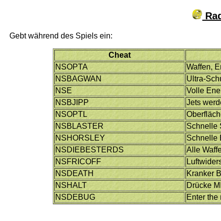
Rad
Gebt während des Spiels ein:
Cheat
NSOPTA
Waffen, E
NSBAGWAN
Ultra-Sch
NSE
Volle Ene
NSBJIPP
Jets wer
NSOPTL
Oberfläc
NSBLASTER
Schnelle
NSHORSLEY
Schnelle
NSDIEBESTERDS
Alle Waff
NSFRICOFF
Luftwide
NSDEATH
Kranker 
NSHALT
Drücke M
NSDEBUG
Enter the