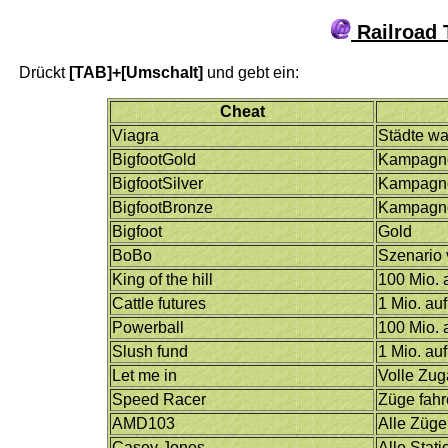
Railroad 
Drückt
[TAB]+[Umschalt]
und gebt ein:
Cheat
Viagra
Städte w
BigfootGold
Kampagne
BigfootSilver
Kampagne
BigfootBronze
Kampagne
Bigfoot
Gold
BoBo
Szenario 
King of the hill
100 Mio. 
Cattle futures
1 Mio. auf
Powerball
100 Mio. 
Slush fund
1 Mio. au
Let me in
Volle Zug
Speed Racer
Züge fahr
AMD103
Alle Züge
Casey Jones
Alle Stat