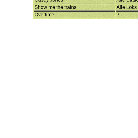
Show me the trains
Alle Loks
Overtime
?