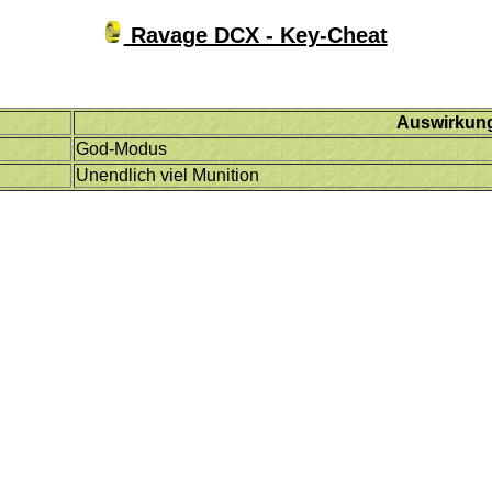
Ravage DCX - Key-Cheat
Auswirkun
God-Modus
Unendlich viel Munition