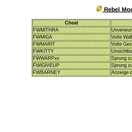
Rebel Moo
Cheat
FWMITHRA
Unverwu
FWMIGA
Volle Waf
FWMARIT
Volle Ges
FWKITTY
Unsichtba
FWWARP
xx
Sprung z
FWIGIVEUP
Sprung zu
FWBARNEY
Anzeige d