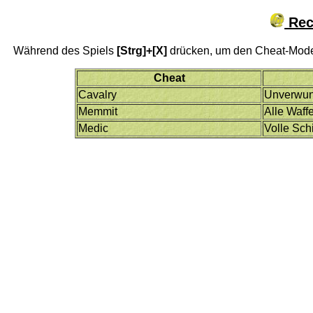
Reco
Während des Spiels
[Strg]+[X]
drücken, um den Cheat-Mode 
Cheat
Cavalry
Unverwu
Memmit
Alle Waff
Medic
Volle Sch