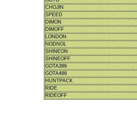
CHOJIN
SPEED
DIMON
DIMOFF
LONDON
NODNOL
SHINEON
SHINEOFF
GOTA386
GOTA486
HUNTPACK
RIDE
RIDEOFF