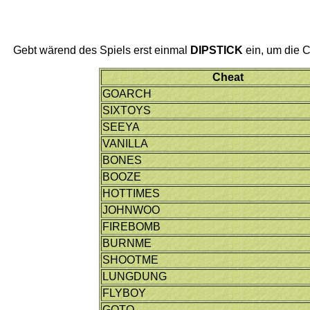
Gebt wärend des Spiels erst einmal
DIPSTICK
ein, um die C
Cheat
GOARCH
SIXTOYS
SEEYA
VANILLA
BONES
BOOZE
HOTTIMES
JOHNWOO
FIREBOMB
BURNME
SHOOTME
LUNGDUNG
FLYBOY
GOTO