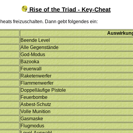
Rise of the Triad - Key-Cheat
heats freizuschalten. Dann gebt folgendes ein:
Auswirkun
Beende Level
Alle Gegenstände
God-Modus
Bazooka
Feuerwall
Raketenwerfer
Flammenwerfer
Doppelläufige Pistole
Feuerbombe
Asbest-Schutz
Volle Munition
Gasmaske
Flugmodus
Level-Auswahl