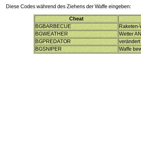
Diese Codes während des Ziehens der Waffe eingeben:
Cheat
BGBARBECUE
Raketen-
BGWEATHER
Wetter A
BGPREDATOR
verändert
BGSNIPER
Waffe bew