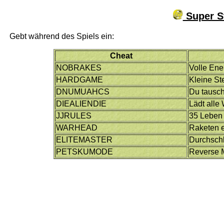
Super St
Gebt während des Spiels ein:
Cheat
NOBRAKES
Volle Ene
HARDGAME
Kleine St
DNUMUAHCS
Du tausch
DIEALIENDIE
Lädt alle
JJRULES
35 Leben 
WARHEAD
Raketen e
ELITEMASTER
Durchschl
PETSKUMODE
Reverse 