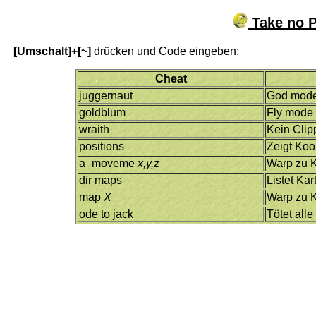
Take no P
[Umschalt]+[~]
drücken und Code eingeben:
Cheat
juggernaut
God mod
goldblum
Fly mode
wraith
Kein Clip
positions
Zeigt Koo
a_moveme
x,y,z
Warp zu 
dir maps
Listet Kar
map
X
Warp zu 
ode to jack
Tötet all