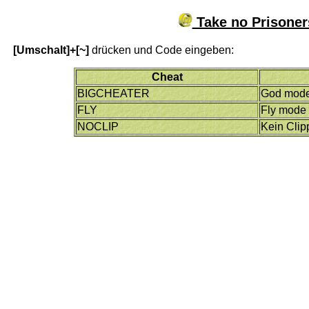
Take no Prisoner
[Umschalt]+[~]
drücken und Code eingeben:
Cheat
BIGCHEATER
God mod
FLY
Fly mode
NOCLIP
Kein Clip