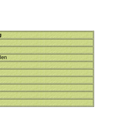
g
len