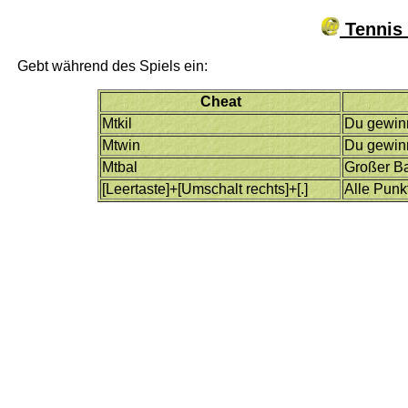
Tennis 
Gebt während des Spiels ein:
Cheat
Mtkil
Du gewin
Mtwin
Du gewinn
Mtbal
Großer Ba
[Leertaste]+[Umschalt rechts]+[.]
Alle Punk