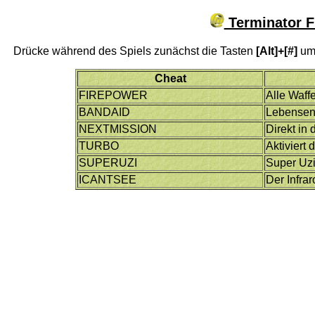
Terminator F
Drücke während des Spiels zunächst die Tasten
[Alt]+[#]
um 
Cheat
FIREPOWER
Alle Waff
BANDAID
Lebensene
NEXTMISSION
Direkt in
TURBO
Aktiviert
SUPERUZI
Super Uz
ICANTSEE
Der Infrar