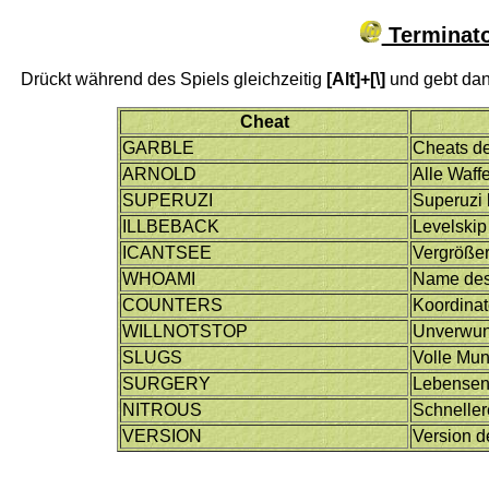
Terminato
Drückt während des Spiels gleichzeitig
[Alt]+[\]
und gebt dan
Cheat
GARBLE
Cheats de
ARNOLD
Alle Waff
SUPERUZI
Superuzi 
ILLBEBACK
Levelskip
ICANTSEE
Vergrößer
WHOAMI
Name des
COUNTERS
Koordina
WILLNOTSTOP
Unverwun
SLUGS
Volle Mun
SURGERY
Lebensene
NITROUS
Schneller
VERSION
Version d