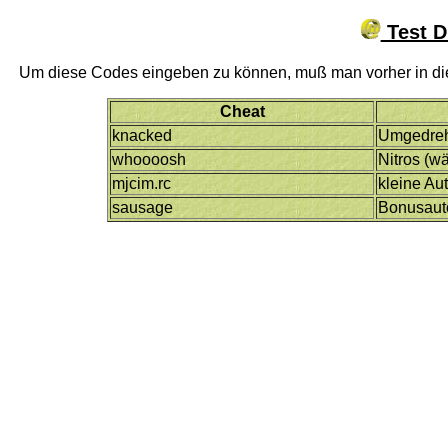
Test D
Um diese Codes eingeben zu können, muß man vorher in di
Cheat
knacked
Umgedreh
whoooosh
Nitros (w
mjcim.rc
kleine Au
sausage
Bonusaut