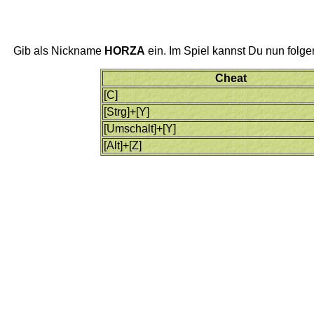
Gib als Nickname
HORZA
ein. Im Spiel kannst Du nun folg
Cheat
[C]
[Strg]+[Y]
[Umschalt]+[Y]
[Alt]+[Z]