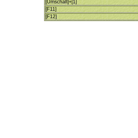
[Umschalt]+[1]
[F11]
[F12]