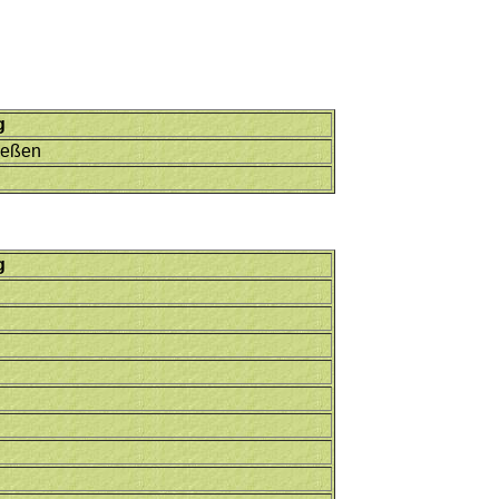
g
ießen
g