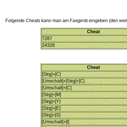
Folgende Cheats kann man am Faxgerät eingeben (den wei
Cheat
7287
24328
Cheat
[Strg]+[C]
[Umschalt]+[Strg]+[C]
[Umschalt]+[C]
[Strg]+[M]
[Strg]+[Y]
[Strg]+[E]
[Strg]+[S]
[Umschalt]+[I]