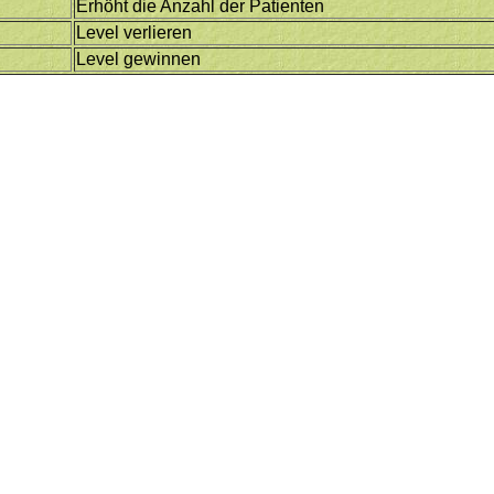
Erhöht die Anzahl der Patienten
Level verlieren
Level gewinnen