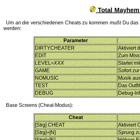
Total Mayhem
Um an die verschiedenen Cheats zu kommen mußt Du das S
werden:
Parameter
DIRTYCHEATER
Aktiviert
EDIT
Zum Missi
LEVEL=
XXX
Startet mi
GAME
Sofort zu
NOMUSIC
Musik au
TEST
Das Outfi
DEBUG
Debug-Inf
Base Screens (Cheat-Modus):
Cheat
[Strg] CHEAT
Aktiviert
[Strg]+[N]
Sprung zu
[Strg]+[E]
Höhere E