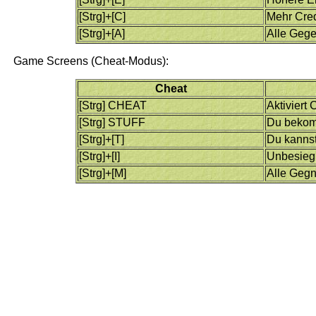
[Strg]+[C]
Mehr Cred
[Strg]+[A]
Alle Geg
Game Screens (Cheat-Modus):
Cheat
[Strg] CHEAT
Aktiviert
[Strg] STUFF
Du bekomm
[Strg]+[T]
Du kannst
[Strg]+[I]
Unbesieg
[Strg]+[M]
Alle Geg