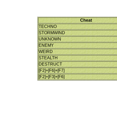
Cheat
TECHNO
STORMWIND
UNKNOWN
ENEMY
WEIRD
STEALTH
DESTRUCT
[F2]+[F6]+[F7]
[F2]+[F3]+[F6]